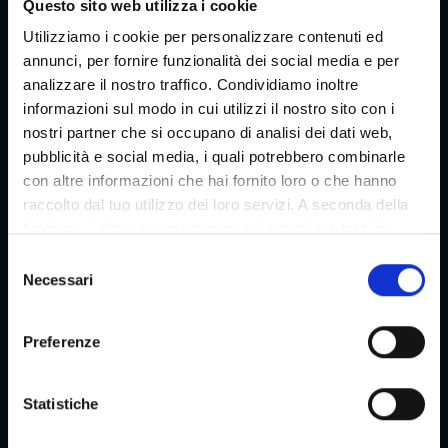
Questo sito web utilizza i cookie
Utilizziamo i cookie per personalizzare contenuti ed
annunci, per fornire funzionalità dei social media e per
analizzare il nostro traffico. Condividiamo inoltre
informazioni sul modo in cui utilizzi il nostro sito con i
nostri partner che si occupano di analisi dei dati web,
pubblicità e social media, i quali potrebbero combinarle
con altre informazioni che hai fornito loro o che hanno
raccolto dal tuo utilizzo dei loro servizi. A seconda della
funzione, i dati vengono trasmessi a terzi e a terzi in
paesi che non dispongono di un livello adeguato di
S
protezione dei dati e non vengono elaborati da loro, ad
Necessari
e
es. ad esempio gli Stati Uniti. Il tuo consenso è sempre
l
volontario e, ai sensi dell'articolo 49 paragrafo 1 lettera a
e
Preferenze
del DSGVO, include anche le trasmissioni a destinatari in
z
paesi terzi non sicuri, come in particolare gli Stati Uniti,
i
che sono descritti in dettaglio nella dichiarazione sulla
o
Statistiche
protezione dei dati. Il tuo consenso non è richiesto per
n
l'utilizzo del nostro sito Web e può essere rifiutato o