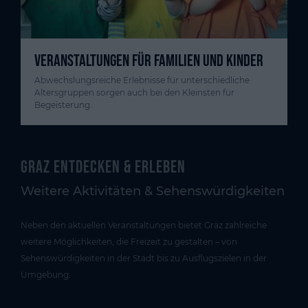
VERANSTALTUNGEN FÜR FAMILIEN UND KINDER
Abwechslungsreiche Erlebnisse für unterschiedliche
Altersgruppen sorgen auch bei den Kleinsten für
Begeisterung.
Graz entdecken & erleben
Weitere Aktivitäten & Sehenswürdigkeiten
Neben den aktuellen Veranstaltungen bietet Graz zahlreiche
weitere Möglichkeiten, die Freizeit zu gestalten – von
Sehenswürdigkeiten in der Stadt bis zu Ausflugszielen in der
Umgebung.