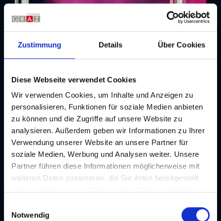
Zustimmung
Details
Über Cookies
Diese Webseite verwendet Cookies
Wir verwenden Cookies, um Inhalte und Anzeigen zu
Top Event
steirischer herbst 2026
personalisieren, Funktionen für soziale Medien anbieten
zu können und die Zugriffe auf unsere Website zu
Festival | Kunst
analysieren. Außerdem geben wir Informationen zu Ihrer
24.09. - 18.10.2026
Verwendung unserer Website an unsere Partner für
soziale Medien, Werbung und Analysen weiter. Unsere
Partner führen diese Informationen möglicherweise mit
weiteren Daten zusammen, die Sie ihnen bereitgestellt
haben oder die sie im Rahmen Ihrer Nutzung der Dienste
gesammelt haben. Je nach Funktion werden dabei Daten
E
an Dritte weitergegeben und an Dritte in Ländern, in
Notwendig
i