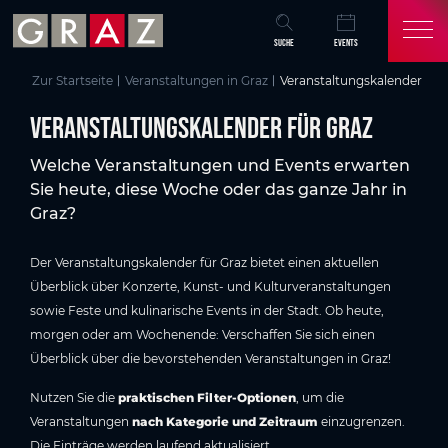
Übersicht aller Inhalte
Veranstaltungskalender für Graz
Aktuelle Veranstaltungen in Graz
Events in Graz auf einen Blick
Graz entdecken & erleben
Häufige Fragen zum Veranstaltungsprogramm in Graz
Das könnte Sie auch interessieren
Zum Hauptinhalt springen
Zum Inhaltsverzeichnis springen
Zur Hauptnavigation springen
SUCHE
EVENTS
Zur Startseite
Veranstaltungen in Graz
Veranstaltungskalender
Veranstaltungskalender für Graz
Welche Veranstaltungen und Events erwarten
Sie heute, diese Woche oder das ganze Jahr in
Graz?
Der Veranstaltungskalender für Graz bietet einen aktuellen
Überblick über Konzerte, Kunst- und Kulturveranstaltungen
sowie Feste und kulinarische Events in der Stadt. Ob heute,
morgen oder am Wochenende: Verschaffen Sie sich einen
Überblick über die bevorstehenden Veranstaltungen in Graz!
Nutzen Sie die
praktischen Filter-Optionen
, um die
Veranstaltungen
nach Kategorie und Zeitraum
einzugrenzen.
Die Einträge werden laufend aktualisiert.